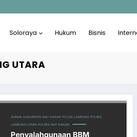
Soloraya
Hukum
Bisnis
Intern
NG UTARA
AGAMA
KABUPATEN WAY KANAN
POLDA LAMPUNG
POLRES
LAMPUNG UTARA
POLRES WAY KANAN
Penyalahgunaan BBM