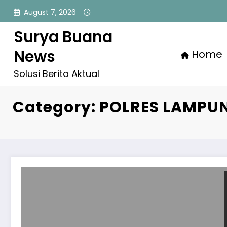
Skip
August 7, 2026
to
content
Surya Buana
News
Home
Solusi Berita Aktual
Category: POLRES LAMPU