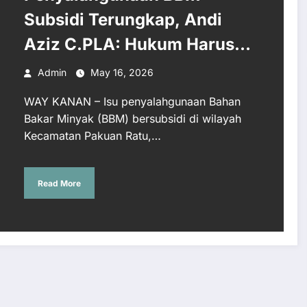
Subsidi Terungkap, Andi
Aziz C.PLA: Hukum Harus
Tegak, Tak Ada Ruang Bagi
Admin
May 16, 2026
Mafia!
WAY KANAN – Isu penyalahgunaan Bahan
Bakar Minyak (BBM) bersubsidi di wilayah
Kecamatan Pakuan Ratu,…
Read More