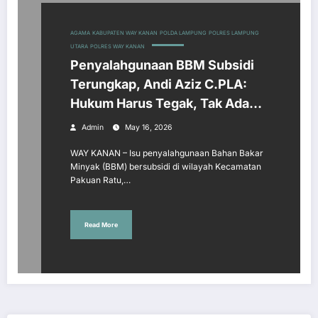
AGAMA
KABUPATEN WAY KANAN
POLDA LAMPUNG
POLRES LAMPUNG
UTARA
POLRES WAY KANAN
Penyalahgunaan BBM Subsidi
Terungkap, Andi Aziz C.PLA:
Hukum Harus Tegak, Tak Ada
Ruang Bagi Mafia!
Admin
May 16, 2026
WAY KANAN – Isu penyalahgunaan Bahan Bakar
Minyak (BBM) bersubsidi di wilayah Kecamatan
Pakuan Ratu,…
Read More