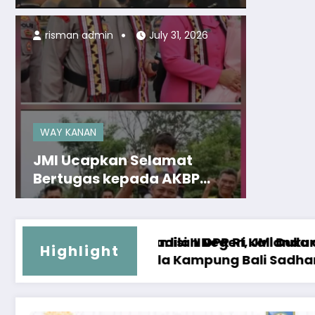
dengan Penuh Haru dalam
Acara Pisah Sambut
risman admin
July 31, 2026
WAY KANAN
JMI Ucapkan Selamat
Bertugas kepada AKBP
Didik Kurnianto dan
Selamat Datang kepada
AKBP Ramadhona
lianda atas Dugaan Wanprestasi dan Perbuata
 Dukung Penguatan Profesi Advokat
Highlight
dhar Utara Raih Piagam Penghargaan Polres Wa
Arogan dan Tabrak Hukum: