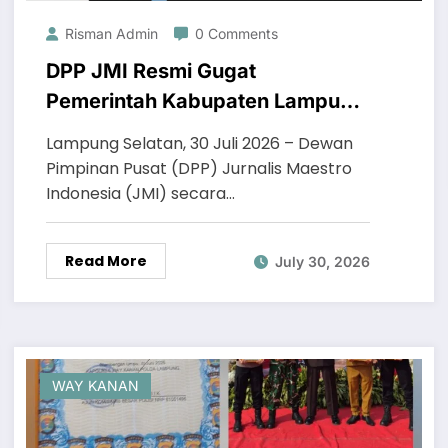
Risman Admin
0 Comments
DPP JMI Resmi Gugat
Pemerintah Kabupaten Lampung
Selatan Cq. Dinas Pendidikan ke
Lampung Selatan, 30 Juli 2026 – Dewan
Pengadilan Negeri Kalianda atas
Pimpinan Pusat (DPP) Jurnalis Maestro
Dugaan Wanprestasi dan
Indonesia (JMI) secara…
Perbuatan Melawan Hukum
(PMH)
Read More
July 30, 2026
WAY KANAN