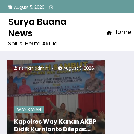
Skip
August 5, 2026
to
content
Surya Buana
News
Home
Solusi Berita Aktual
risman admin
August 5, 2026
WAY KANAN
Kapolres Way Kanan AKBP
Didik Kurnianto Dilepas