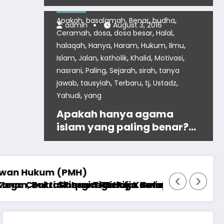
Sheikh Saber Omar
,
,
,
Video
2016
Agama
agama Islam
(Tausug)
,
,
,
,
Apakah
basalamah
Benar
budha
admin
August 3, 2016
,
,
,
,
Ceramah
dosa
dosa besar
Halal
,
,
,
,
,
halaqah
Hanya
Haram
Hukum
Ilmu
,
,
,
,
,
Islam
Jalan
katholik
Khalid
Motivasi
,
,
,
,
nasrani
Paling
Sejarah
sirah
tanya
,
,
,
,
,
jawab
tausyiah
Terbaru
tj
Ustadz
,
Yahudi
yang
Apakah hanya agama
islam yang paling benar?
Ustadz DR Khalid
Basalamah, MA
Sekda OKU Diduga Abaikan Putu
 Lelang Mobil Konsumen yang Sedang Diproses
Penghargaan Satpam Teladan Terbaik Tingkat