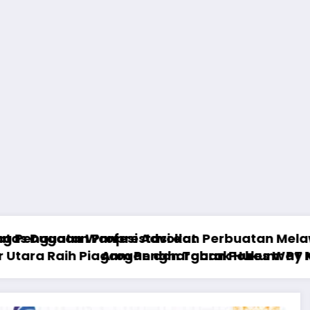
n Melawan Hukum (PMH)
y Kanan, Bukti Sinergi Tiga Pilar Kamtibmas
 PT Mega Central Finance Diduga Gelapkan dan
Satpam RS Haji Kamino Raih 