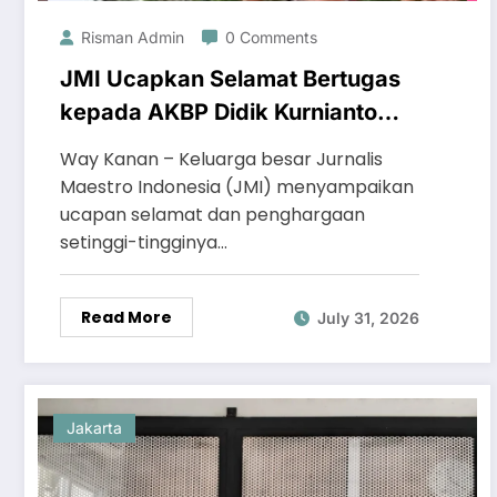
Risman Admin
0 Comments
JMI Ucapkan Selamat Bertugas
kepada AKBP Didik Kurnianto
dan Selamat Datang kepada
Way Kanan – Keluarga besar Jurnalis
AKBP Ramadhona
Maestro Indonesia (JMI) menyampaikan
ucapan selamat dan penghargaan
setinggi-tingginya…
Read More
July 31, 2026
Jakarta