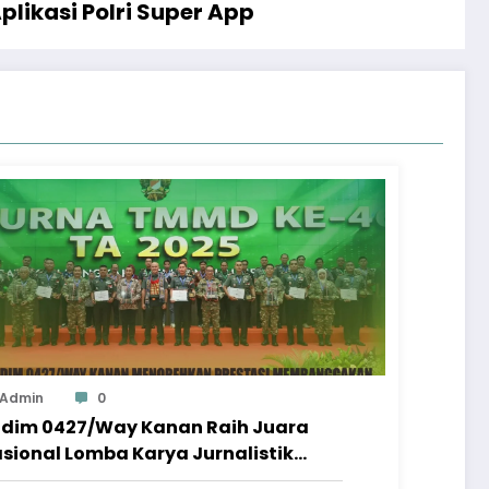
likasi Polri Super App
Admin
0
dim 0427/Way Kanan Raih Juara
sional Lomba Karya Jurnalistik
MMD 2025