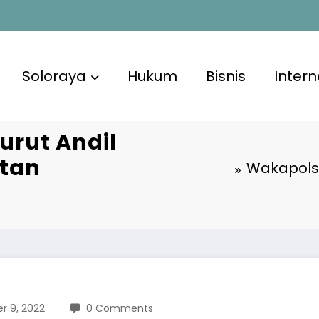
Soloraya
Hukum
Bisnis
Intern
rut Andil
atan
Wakapolse
 9, 2022
0 Comments