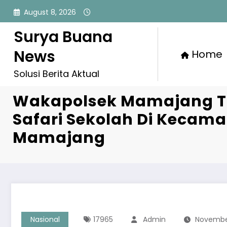
Skip
August 8, 2026
to
content
Surya Buana
News
Home
Solusi Berita Aktual
Wakapolsek Mamajang Tu
Safari Sekolah Di Kecam
Mamajang
Nasional
17965
Admin
November