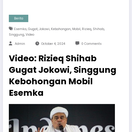
Berita
,
,
,
,
,
,
,
Esemka
Gugat
Jokowi
Kebohongan
Mobil
Rizieq
Shihab
,
Singgung
Video
Admin
October 4, 2024
0 Comments
Video: Rizieq Shihab
Gugat Jokowi, Singgung
Kebohongan Mobil
Esemka