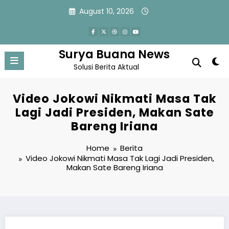
Skip
August 10, 2026
to
content
Surya Buana News
Solusi Berita Aktual
Video Jokowi Nikmati Masa Tak
Lagi Jadi Presiden, Makan Sate
Bareng Iriana
Home
Berita
Video Jokowi Nikmati Masa Tak Lagi Jadi Presiden,
Makan Sate Bareng Iriana