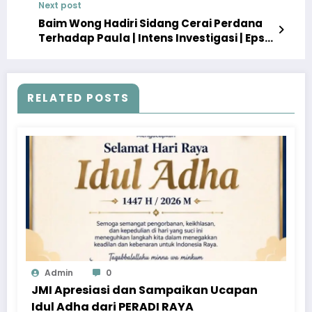
Next post
Baim Wong Hadiri Sidang Cerai Perdana
Terhadap Paula | Intens Investigasi | Eps
4415
RELATED POSTS
Admin
0
JMI Apresiasi dan Sampaikan Ucapan
Idul Adha dari PERADI RAYA