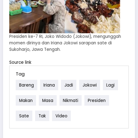
Presiden ke-7 RI, Joko Widodo (Jokowi), mengunggah
momen dirinya dan Iriana Jokowi sarapan sate di
Sukoharjo, Jawa Tengah.
Source link
Tag
Bareng
Iriana
Jadi
Jokowi
Lagi
Makan
Masa
Nikmati
Presiden
Sate
Tak
Video