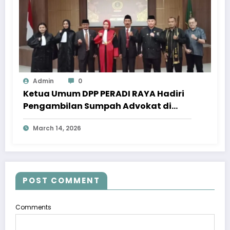
Admin
0
Ketua Umum DPP PERADI RAYA Hadiri
Pengambilan Sumpah Advokat di
Pengadilan Tinggi Jawa Tengah
March 14, 2026
POST COMMENT
Comments