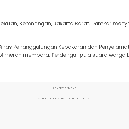
 Selatan, Kembangan, Jakarta Barat. Damkar men
i Dinas Penanggulangan Kebakaran dan Penyelamat
 api merah membara. Terdengar pula suara warga b
ADVERTISEMENT
SCROLL TO CONTINUE WITH CONTENT