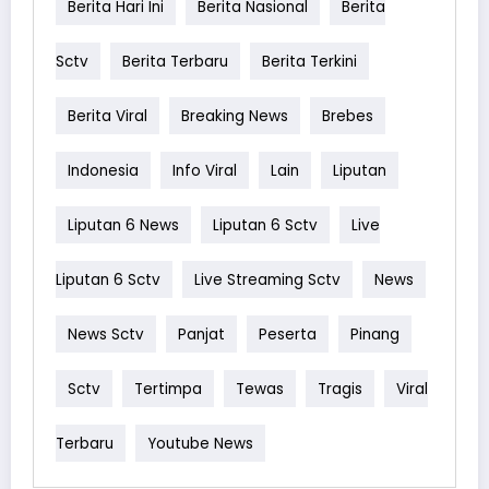
Berita Hari Ini
Berita Nasional
Berita
Sctv
Berita Terbaru
Berita Terkini
Berita Viral
Breaking News
Brebes
Indonesia
Info Viral
Lain
Liputan
Liputan 6 News
Liputan 6 Sctv
Live
Liputan 6 Sctv
Live Streaming Sctv
News
News Sctv
Panjat
Peserta
Pinang
Sctv
Tertimpa
Tewas
Tragis
Viral
Terbaru
Youtube News