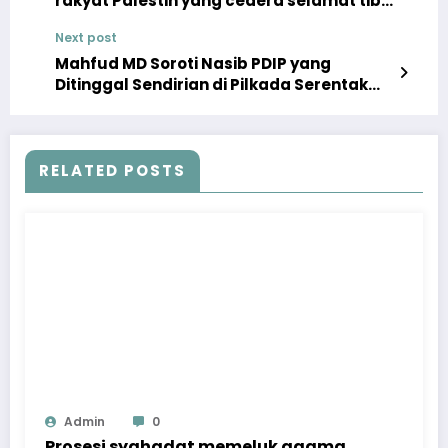
rakyat Palestin yang cedera selamat tiba
di Pengkalan TUDM Subang
Next post
Mahfud MD Soroti Nasib PDIP yang
Ditinggal Sendirian di Pilkada Serentak
2024
RELATED POSTS
Admin
0
Prosesi syahadat memeluk agama