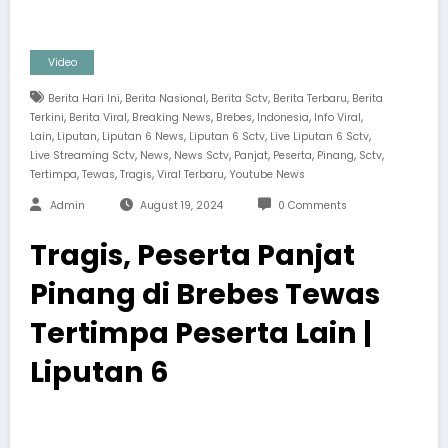
Video
,
,
,
,
Berita Hari Ini
Berita Nasional
Berita Sctv
Berita Terbaru
Berita
,
,
,
,
,
,
Terkini
Berita Viral
Breaking News
Brebes
Indonesia
Info Viral
,
,
,
,
,
Lain
Liputan
Liputan 6 News
Liputan 6 Sctv
Live Liputan 6 Sctv
,
,
,
,
,
,
,
Live Streaming Sctv
News
News Sctv
Panjat
Peserta
Pinang
Sctv
,
,
,
,
Tertimpa
Tewas
Tragis
Viral Terbaru
Youtube News
Admin
August 19, 2024
0 Comments
Tragis, Peserta Panjat
Pinang di Brebes Tewas
Tertimpa Peserta Lain |
Liputan 6