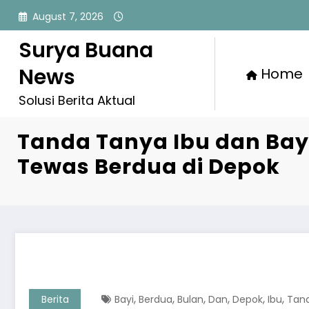
Skip
August 7, 2026
to
content
Surya Buana
News
Home
Solusi Berita Aktual
Tanda Tanya Ibu dan Bayi
Tewas Berdua di Depok
,
,
,
,
,
,
Berita
Bayi
Berdua
Bulan
Dan
Depok
Ibu
Tan