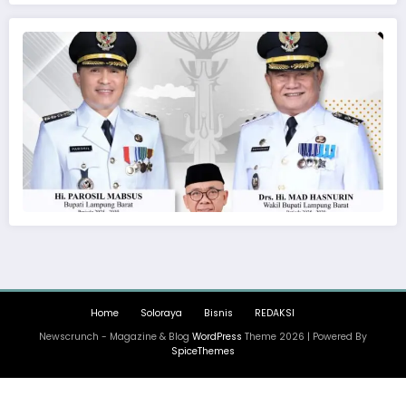
Home
Soloraya
Bisnis
REDAKSI
Newscrunch - Magazine & Blog
WordPress
Theme 2026 | Powered By
SpiceThemes