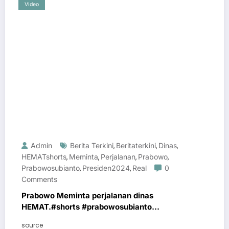
Video
Admin
Berita Terkini
Beritaterkini
Dinas
,
,
,
HEMATshorts
Meminta
Perjalanan
Prabowo
,
,
,
,
Prabowosubianto
Presiden2024
Real
0
,
,
Comments
Prabowo Meminta perjalanan dinas
HEMAT.#shorts #prabowosubianto
#beritaterkini #presiden2024 #real
source