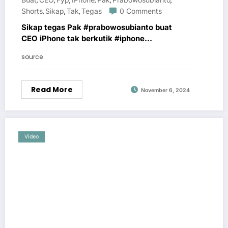
,
,
,
,
,
,
Shorts
Sikap
Tak
Tegas
0 Comments
,
,
,
Sikap tegas Pak #prabowosubianto buat
CEO iPhone tak berkutik #iphone
#beritaterkini #fyp #shorts
source
Read More
November 6, 2024
Video