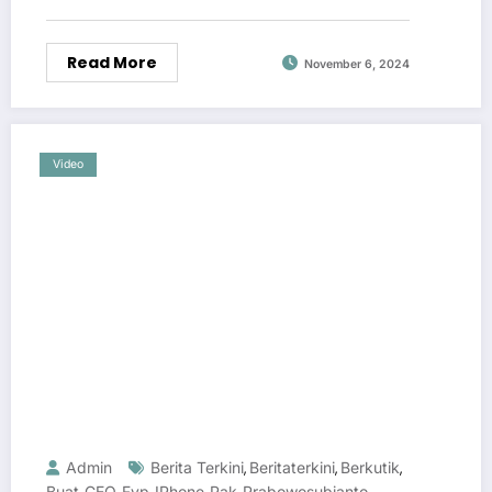
Read More
November 6, 2024
Video
Admin
Berita Terkini
Beritaterkini
Berkutik
,
,
,
Buat
CEO
Fyp
IPhone
Pak
Prabowosubianto