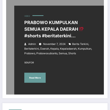
VIDEO
PRABOWO KUMPULKAN
SEMUA KEPALA DAERAH
#shorts #beritaterkini
#prabowosubianto
,
Admin
November 7, 2024
Berita Terkini
#kepaladaerah
,
,
,
,
,
Beritaterkini
Daerah
Kepala
Kepaladaerah
Kumpulkan
,
,
,
Prabowo
Prabowosubianto
Semua
Shorts
source
Read More