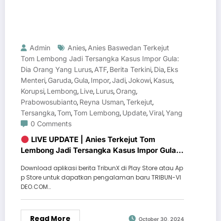
Admin
Anies
Anies Baswedan Terkejut
,
Tom Lembong Jadi Tersangka Kasus Impor Gula:
Dia Orang Yang Lurus
ATF
Berita Terkini
Dia
Eks
,
,
,
,
Menteri
Garuda
Gula
Impor
Jadi
Jokowi
Kasus
,
,
,
,
,
,
,
Korupsi
Lembong
Live
Lurus
Orang
,
,
,
,
,
Prabowosubianto
Reyna Usman
Terkejut
,
,
,
Tersangka
Tom
Tom Lembong
Update
Viral
Yang
,
,
,
,
,
0 Comments
LIVE UPDATE | Anies Terkejut Tom
Lembong Jadi Tersangka Kasus Impor Gula:
Dia Orang yang Lurus
Download aplikasi berita TribunX di Play Store atau Ap
p Store untuk dapatkan pengalaman baru TRIBUN-VI
DEO.COM…
Read More
October 30, 2024