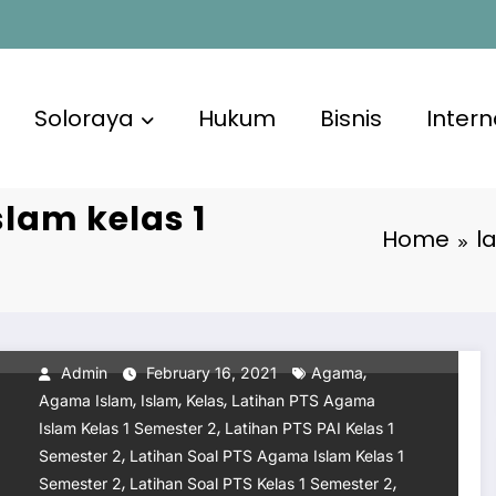
Soloraya
Hukum
Bisnis
Intern
slam kelas 1
Home
l
VIDEO
soal PTS agama islam kelas
1 semester 2
,
Admin
February 16, 2021
Agama
,
,
,
Agama Islam
Islam
Kelas
Latihan PTS Agama
,
Islam Kelas 1 Semester 2
Latihan PTS PAI Kelas 1
,
Semester 2
Latihan Soal PTS Agama Islam Kelas 1
,
,
Semester 2
Latihan Soal PTS Kelas 1 Semester 2