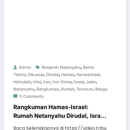
,
Admin
Benjamin Netanyahu
Berita
,
,
,
,
,
Terkini
Dikuasai
Dirudal
Hamas
HamasIsrael
,
,
,
,
,
,
Hizbullah
Intel
Iran
Iron Dome
Israel
Jalan
,
,
,
,
Netanyahu
Rangkuman
Rumah
Tercecer
Warga
0 Comments
Rangkuman Hamas-Israel:
Rumah Netanyahu Dirudal, Israel
Dikuasai Intel Iran, Warga
Baca Selengkapnya di https://video.tribu