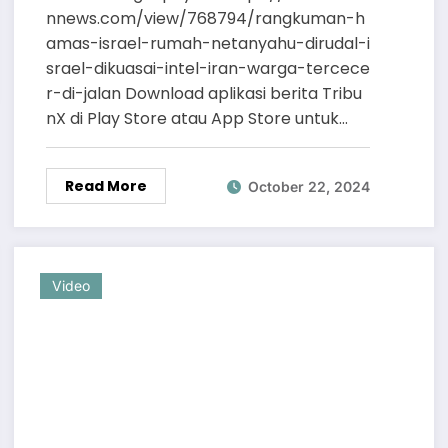
Tercecer di Jalan
nnews.com/view/768794/rangkuman-h
amas-israel-rumah-netanyahu-dirudal-i
srael-dikuasai-intel-iran-warga-tercece
r-di-jalan Download aplikasi berita Tribu
nX di Play Store atau App Store untuk…
Read More
October 22, 2024
Video