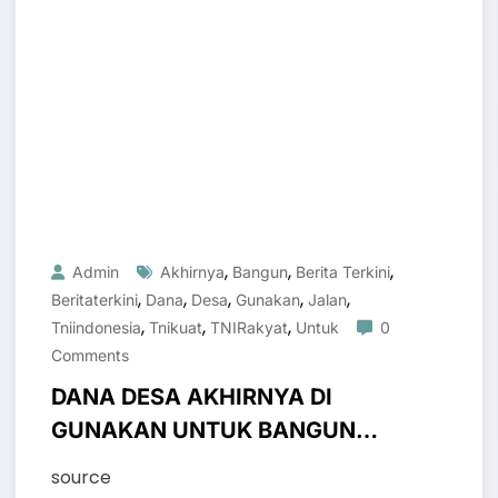
,
,
,
Admin
Akhirnya
Bangun
Berita Terkini
,
,
,
,
,
Beritaterkini
Dana
Desa
Gunakan
Jalan
,
,
,
Tniindonesia
Tnikuat
TNIRakyat
Untuk
0
Comments
DANA DESA AKHIRNYA DI
GUNAKAN UNTUK BANGUN
JALAN
#tniindonesia
source
#beritaterkini #tnirakyat #tnikuat