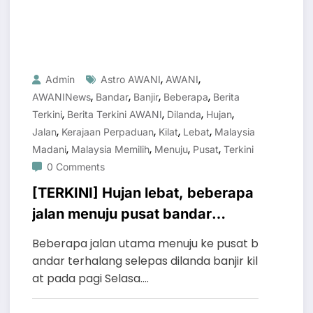
,
,
Admin
Astro AWANI
AWANI
,
,
,
,
AWANINews
Bandar
Banjir
Beberapa
Berita
,
,
,
,
Terkini
Berita Terkini AWANI
Dilanda
Hujan
,
,
,
,
Jalan
Kerajaan Perpaduan
Kilat
Lebat
Malaysia
,
,
,
,
Madani
Malaysia Memilih
Menuju
Pusat
Terkini
0 Comments
[TERKINI] Hujan lebat, beberapa
jalan menuju pusat bandar
dilanda banjir kilat
Beberapa jalan utama menuju ke pusat b
andar terhalang selepas dilanda banjir kil
at pada pagi Selasa.…