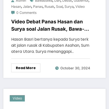
,
,
,
,
Admin
Bawabawa
Dan
Debat
Gubernur
,
,
,
,
,
,
Hasan
Jalan
Panas
Rusak
Soal
Surya
Video
0 Comments
Video Debat Panas Hasan dan
Surya soal Jalan Rusak, Bawa-
bawa Gubernur!
Hasan Basri bertanya kepada Surya terk
ait jalan rusak di Kabupaten Asahan, Sum
atera Utara. Surya menanggapi…
Read More
October 30, 2024
Video