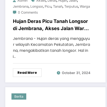
,
,
,
,
Admin
Akses
Deras
Hujan
Jalan
,
,
,
,
,
Jembrana
Longsor
Picu
Tanah
Terputus
Warga
0 Comments
Hujan Deras Picu Tanah Longsor
di Jembrana, Akses Jalan Warga
Terputus
Jembrana - Hujan deras yang mengguyu
r wilayah Kecamatan Pekutatan, Jembra
na, mengakibatkan tanah longsor. Hal in
i…
Read More
October 31, 2024
Berita