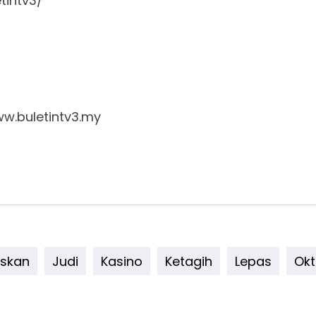
tintv3/
www.buletintv3.my
iskan
Judi
Kasino
Ketagih
Lepas
Okt