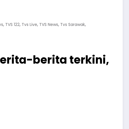
,
,
,
,
,
vs
TVS 122
Tvs Live
TVS News
Tvs Sarawak
ita-berita terkini,