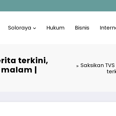
Soloraya
Hukum
Bisnis
Intern
i
ta terkini,
Saksikan TVS
0 malam |
ter