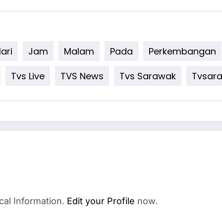
ari
Jam
Malam
Pada
Perkembangan
Tvs Live
TVS News
Tvs Sarawak
Tvsar
cal Information.
Edit your Profile
now.