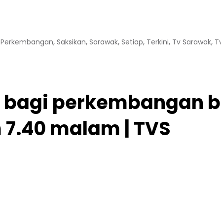
,
,
,
,
,
,
,
Perkembangan
Saksikan
Sarawak
Setiap
Terkini
Tv Sarawak
T
bagi perkembangan ber
m 7.40 malam | TVS