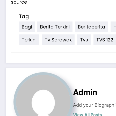
source
Tag
Bagi
Berita Terkini
Beritaberita
H
Terkini
Tv Sarawak
Tvs
TVS 122
Admin
Add your Biographi
View All Posts