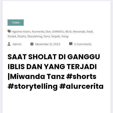
Video
,
,
,
,
,
,
,
Agama Islam
Alurcerita
Dan
GANGGU
IBLIS
Miwanda
Saat
,
,
,
,
,
Sholat
Shorts
Storytelling
Tanz
Terjadi
Yang
Admin
December 21, 2022
0 Comments
SAAT SHOLAT DI GANGGU
IBLIS DAN YANG TERJADI
|Miwanda Tanz #shorts
#storytelling #alurcerita