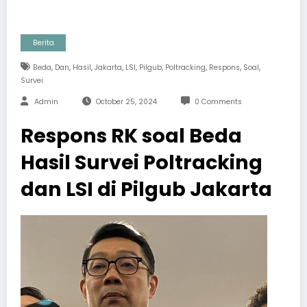
Berita
,
,
,
,
,
,
,
,
,
Beda
Dan
Hasil
Jakarta
LSI
Pilgub
Poltracking
Respons
Soal
Survei
Admin
October 25, 2024
0 Comments
Respons RK soal Beda
Hasil Survei Poltracking
dan LSI di Pilgub Jakarta