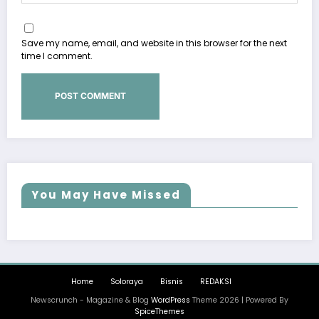
Save my name, email, and website in this browser for the next
time I comment.
You May Have Missed
Home
Soloraya
Bisnis
REDAKSI
Newscrunch - Magazine & Blog
WordPress
Theme 2026 | Powered By
SpiceThemes