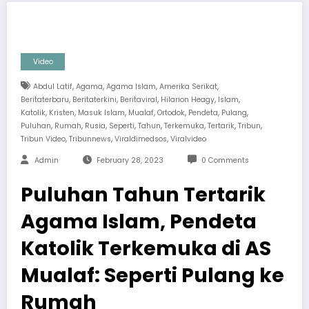
Video
,
,
,
,
Abdul Latif
Agama
Agama Islam
Amerika Serikat
,
,
,
,
,
Beritaterbaru
Beritaterkini
Beritaviral
Hilarion Heagy
Islam
,
,
,
,
,
,
,
Katolik
Kristen
Masuk Islam
Mualaf
Ortodok
Pendeta
Pulang
,
,
,
,
,
,
,
,
Puluhan
Rumah
Rusia
Seperti
Tahun
Terkemuka
Tertarik
Tribun
,
,
,
Tribun Video
Tribunnews
Viraldimedsos
Viralvideo
Admin
February 28, 2023
0 Comments
Puluhan Tahun Tertarik
Agama Islam, Pendeta
Katolik Terkemuka di AS
Mualaf: Seperti Pulang ke
Rumah