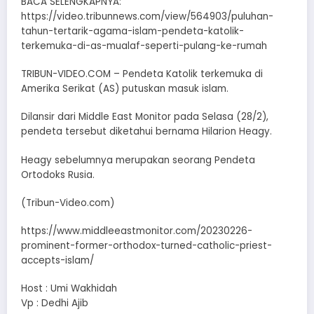
BACA SELENGKAPNYA:
https://video.tribunnews.com/view/564903/puluhan-
tahun-tertarik-agama-islam-pendeta-katolik-
terkemuka-di-as-mualaf-seperti-pulang-ke-rumah
TRIBUN-VIDEO.COM – Pendeta Katolik terkemuka di
Amerika Serikat (AS) putuskan masuk islam.
Dilansir dari Middle East Monitor pada Selasa (28/2),
pendeta tersebut diketahui bernama Hilarion Heagy.
Heagy sebelumnya merupakan seorang Pendeta
Ortodoks Rusia.
(Tribun-Video.com)
https://www.middleeastmonitor.com/20230226-
prominent-former-orthodox-turned-catholic-priest-
accepts-islam/
Host : Umi Wakhidah
Vp : Dedhi Ajib