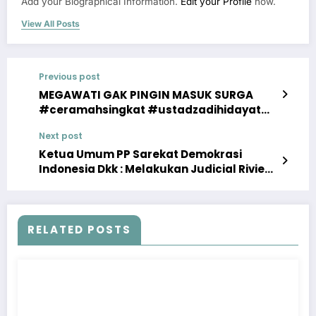
Add your Biographical Information.
Edit your Profile
now.
View All Posts
Previous post
MEGAWATI GAK PINGIN MASUK SURGA
#ceramahsingkat #ustadzadihidayat
#uah
Next post
Ketua Umum PP Sarekat Demokrasi
Indonesia Dkk : Melakukan Judicial Riview
Undang Undang NO 6 Tahun 2014 tentang
Desa di Mahkamah Konstitusi
RELATED POSTS