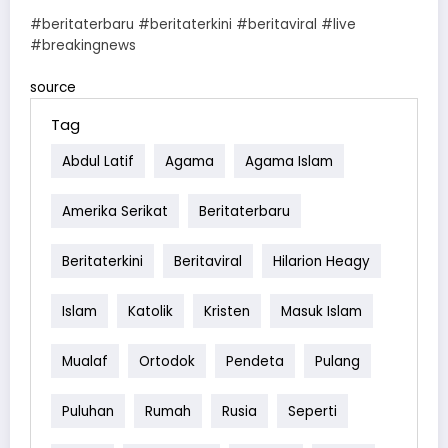
#beritaterbaru #beritaterkini #beritaviral #live
#breakingnews
source
Tag
Abdul Latif
Agama
Agama Islam
Amerika Serikat
Beritaterbaru
Beritaterkini
Beritaviral
Hilarion Heagy
Islam
Katolik
Kristen
Masuk Islam
Mualaf
Ortodok
Pendeta
Pulang
Puluhan
Rumah
Rusia
Seperti