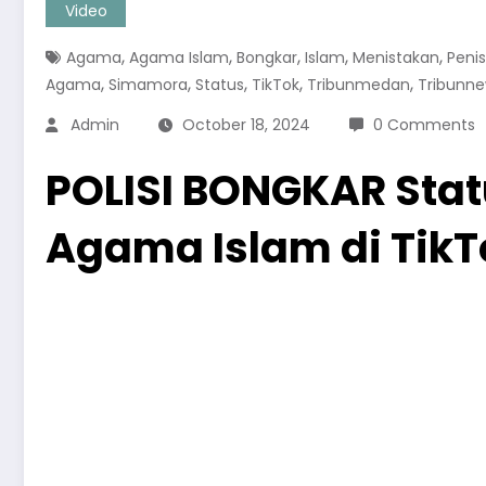
Video
,
,
,
,
,
Agama
Agama Islam
Bongkar
Islam
Menistakan
Peni
,
,
,
,
,
Agama
Simamora
Status
TikTok
Tribunmedan
Tribunn
Admin
October 18, 2024
0 Comments
POLISI BONGKAR Stat
Agama Islam di TikT