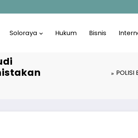
Soloraya
Hukum
Bisnis
Intern
udi
nistakan
POLISI