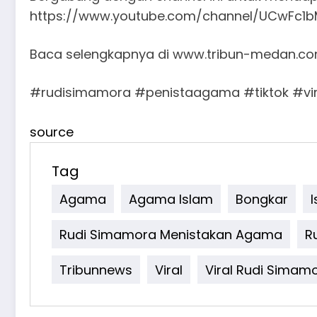
https://www.youtube.com/channel/UCwFc1b
Baca selengkapnya di www.tribun-medan.c
#rudisimamora #penistaagama #tiktok #vira
source
Tag
Agama
Agama Islam
Bongkar
Rudi Simamora Menistakan Agama
R
Tribunnews
Viral
Viral Rudi Simam