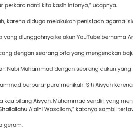
r perkara nanti kita kasih infonya,” ucapnya.
ah, karena diduga melakukan penistaan agama Is
deo yang diunggahnya ke akun YouTube bernama Ana
ncang dengan seorang pria yang mengenakan baju
an Nabi Muhammad dengan seorang dukun yang b
ammad berpura-pura menikahi Siti Aisyah karena i
 kau bilang Aisyah. Muhammad sendiri yang men
allallahu Alaihi Wasallam,” katanya sambil tert
a geram.