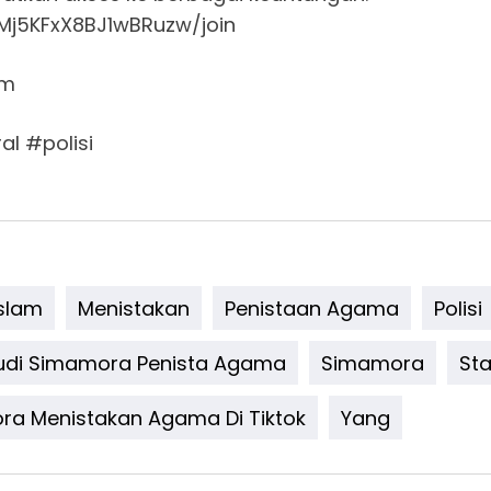
Mj5KFxX8BJ1wBRuzw/join
om
l #polisi
Islam
Menistakan
Penistaan Agama
Polisi
udi Simamora Penista Agama
Simamora
Sta
ora Menistakan Agama Di Tiktok
Yang