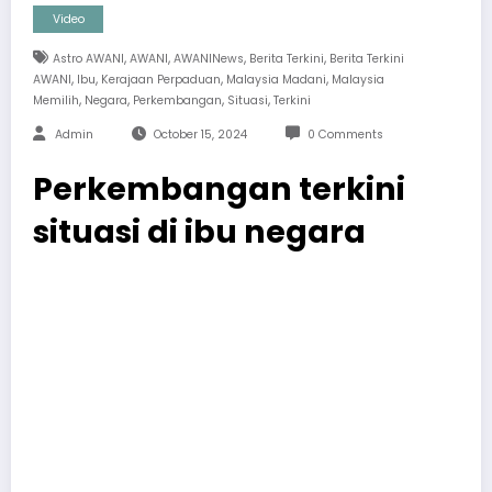
Video
,
,
,
,
Astro AWANI
AWANI
AWANINews
Berita Terkini
Berita Terkini
,
,
,
,
AWANI
Ibu
Kerajaan Perpaduan
Malaysia Madani
Malaysia
,
,
,
,
Memilih
Negara
Perkembangan
Situasi
Terkini
Admin
October 15, 2024
0 Comments
Perkembangan terkini
situasi di ibu negara