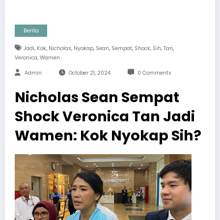
Berita
,
,
,
,
,
,
,
,
,
Jadi
Kok
Nicholas
Nyokap
Sean
Sempat
Shock
Sih
Tan
,
Veronica
Wamen
Admin
October 21, 2024
0 Comments
Nicholas Sean Sempat
Shock Veronica Tan Jadi
Wamen: Kok Nyokap Sih?