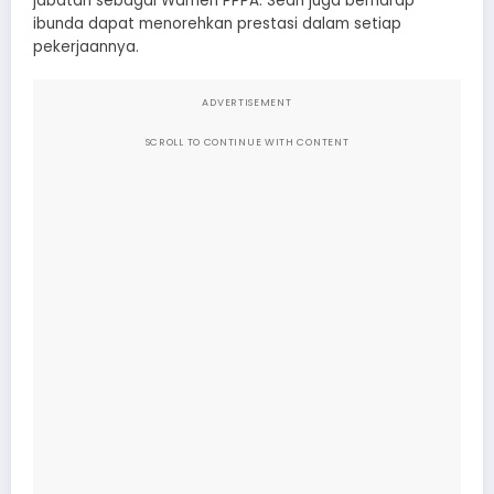
jabatan sebagai Wamen PPPA. Sean juga berharap
ibunda dapat menorehkan prestasi dalam setiap
pekerjaannya.
ADVERTISEMENT
SCROLL TO CONTINUE WITH CONTENT