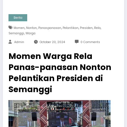
Berita
,
,
,
,
,
,
Momen
Nonton
Panaspanasan
Pelantikan
Presiden
Rela
,
Semanggi
Warga
Admin
October 20, 2024
0 Comments
Momen Warga Rela
Panas-panasan Nonton
Pelantikan Presiden di
Semanggi