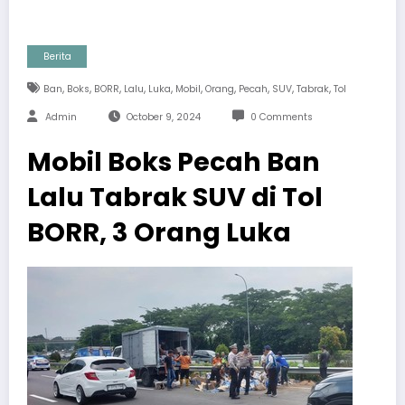
Berita
,
,
,
,
,
,
,
,
,
,
Ban
Boks
BORR
Lalu
Luka
Mobil
Orang
Pecah
SUV
Tabrak
Tol
Admin
October 9, 2024
0 Comments
Mobil Boks Pecah Ban
Lalu Tabrak SUV di Tol
BORR, 3 Orang Luka