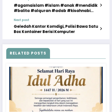
#agamaislam #islam #anak #mendidik
#balita #alquran #adab #kisahnabi
#teladan #sorotan #fyp
Next post
Geledah Kantor Komdigi, Polisi Bawa Satu
Box Kontainer Berisi Komputer
RELATED POSTS