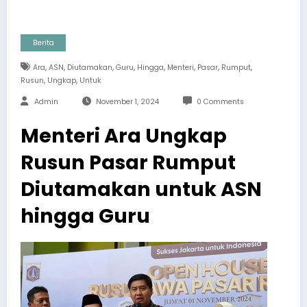
Berita
,
,
,
,
,
,
,
,
Ara
ASN
Diutamakan
Guru
Hingga
Menteri
Pasar
Rumput
,
,
Rusun
Ungkap
Untuk
Admin
November 1, 2024
0 Comments
Menteri Ara Ungkap
Rusun Pasar Rumput
Diutamakan untuk ASN
hingga Guru