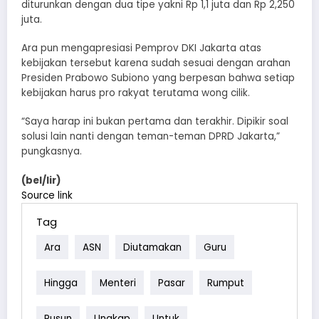
diturunkan dengan dua tipe yakni Rp 1,1 juta dan Rp 2,250
juta.
Ara pun mengapresiasi Pemprov DKI Jakarta atas
kebijakan tersebut karena sudah sesuai dengan arahan
Presiden Prabowo Subiono yang berpesan bahwa setiap
kebijakan harus pro rakyat terutama wong cilik.
“Saya harap ini bukan pertama dan terakhir. Dipikir soal
solusi lain nanti dengan teman-teman DPRD Jakarta,”
pungkasnya.
(bel/lir)
Source link
Tag
Ara
ASN
Diutamakan
Guru
Hingga
Menteri
Pasar
Rumput
Rusun
Ungkap
Untuk