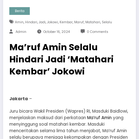
Berita
,
,
,
,
,
,
,
Amin
Hindari
Jadi
Jokowi
Kembar
Maruf
Matahari
Selalu
Admin
October 16, 2024
0 Comments
Ma’ruf Amin Selalu
Hindari Jadi ‘Matahari
Kembar’ Jokowi
Jakarta
–
Juru bicara Wakil Presiden (Wapres) RI, Masduki Baidlowi,
menjelaskan maksud dari perkataan
Ma’ruf Amin
yang
menyinggung soal matahari kembar. Masduki
menceritakan selama lima tahun menjabat, Ma’ruf Amin
selalu berupaya menjaga kekompakan dengan Presiden