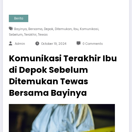
Berita
,
,
,
,
,
,
Bayinya
Bersama
Depok
Ditemukan
Ibu
Komunikasi
,
,
Sebelum
Terakhir
Tewas
Admin
October 19, 2024
0 Comments
Komunikasi Terakhir Ibu
di Depok Sebelum
Ditemukan Tewas
Bersama Bayinya