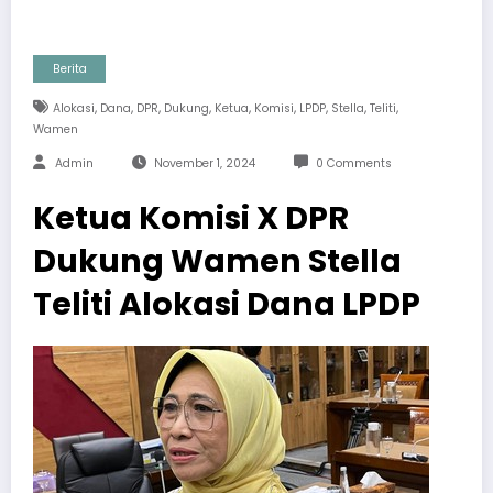
Berita
,
,
,
,
,
,
,
,
,
Alokasi
Dana
DPR
Dukung
Ketua
Komisi
LPDP
Stella
Teliti
Wamen
Admin
November 1, 2024
0 Comments
Ketua Komisi X DPR
Dukung Wamen Stella
Teliti Alokasi Dana LPDP