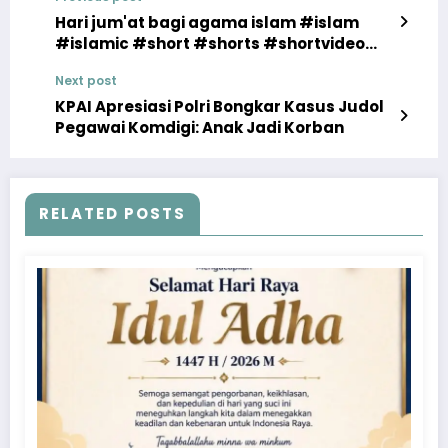
Hari jum'at bagi agama islam #islam
#islamic #short #shorts #shortvideo
#shortsfeed
Next post
KPAI Apresiasi Polri Bongkar Kasus Judol
Pegawai Komdigi: Anak Jadi Korban
RELATED POSTS