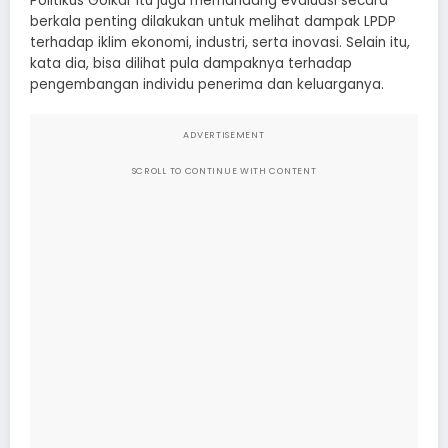
Politikus Golkar itu juga memandang evaluasi secara
berkala penting dilakukan untuk melihat dampak LPDP
terhadap iklim ekonomi, industri, serta inovasi. Selain itu,
kata dia, bisa dilihat pula dampaknya terhadap
pengembangan individu penerima dan keluarganya.
ADVERTISEMENT
SCROLL TO CONTINUE WITH CONTENT