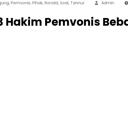
,
,
,
,
,
gung
Pemvonis
Pihak
Ronald
Soal
Tannur
Admin
l 3 Hakim Pemvonis Beb