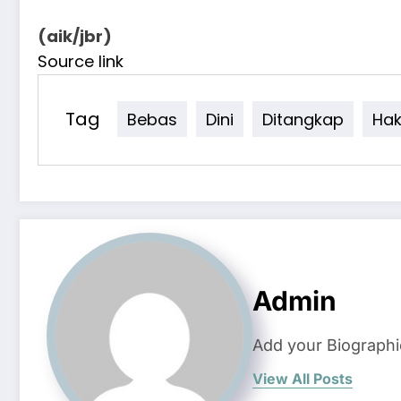
(aik/jbr)
Source link
Tag
Bebas
Dini
Ditangkap
Ha
Admin
Add your Biographi
View All Posts