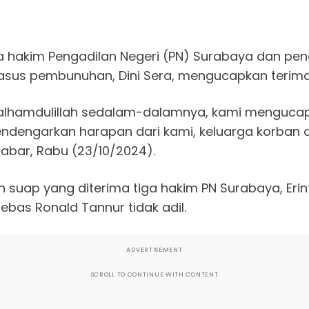
hakim Pengadilan Negeri (PN) Surabaya dan peng
 kasus pembunuhan, Dini Sera, mengucapkan terim
r alhamdulillah sedalam-dalamnya, kami mengucap
ndengarkan harapan dari kami, keluarga korban 
Jabar, Rabu (23/10/2024).
suap yang diterima tiga hakim PN Surabaya, Erin
ebas Ronald Tannur tidak adil.
ADVERTISEMENT
SCROLL TO CONTINUE WITH CONTENT