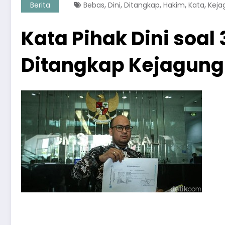
,
,
,
,
,
Berita
Bebas
Dini
Ditangkap
Hakim
Kata
Keja
Kata Pihak Dini soa
Ditangkap Kejagung