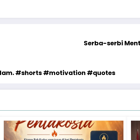
Serba-serbi Ment
lam. #shorts #motivation #quotes