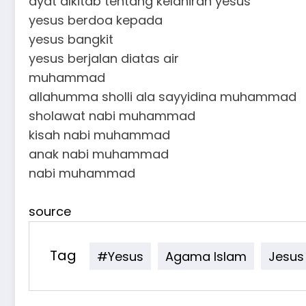
ayat alkitab tentang kelahiran yesus
yesus berdoa kepada
yesus bangkit
yesus berjalan diatas air
muhammad
allahumma sholli ala sayyidina muhammad
sholawat nabi muhammad
kisah nabi muhammad
anak nabi muhammad
nabi muhammad
source
Tag
#yesus
Agama Islam
Jesus