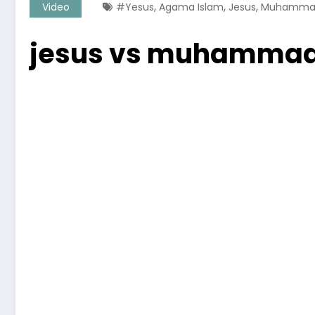
,
,
,
Video
#yesus
Agama Islam
Jesus
Muhamma
jesus vs muhamma