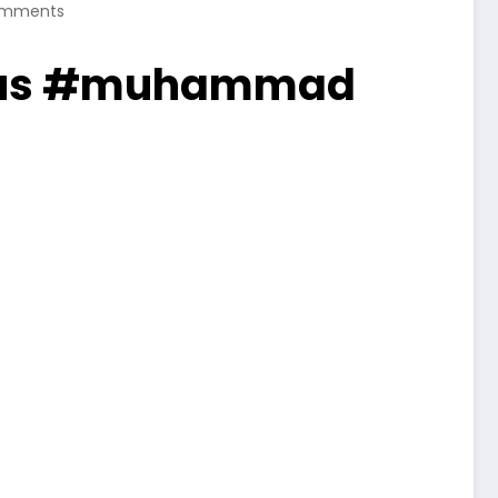
omments
esus #muhammad