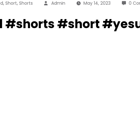
,
,
d
Short
Shorts
Admin
May 14, 2023
0 C
d #shorts #short #y