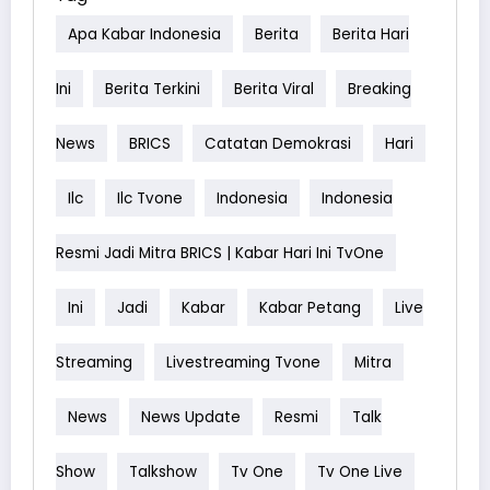
Apa Kabar Indonesia
Berita
Berita Hari
Ini
Berita Terkini
Berita Viral
Breaking
News
BRICS
Catatan Demokrasi
Hari
Ilc
Ilc Tvone
Indonesia
Indonesia
Resmi Jadi Mitra BRICS | Kabar Hari Ini TvOne
Ini
Jadi
Kabar
Kabar Petang
Live
Streaming
Livestreaming Tvone
Mitra
News
News Update
Resmi
Talk
Show
Talkshow
Tv One
Tv One Live