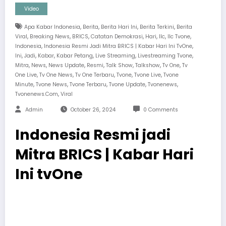
Video
,
,
,
,
Apa Kabar Indonesia
Berita
Berita Hari Ini
Berita Terkini
Berita
,
,
,
,
,
,
,
Viral
Breaking News
BRICS
Catatan Demokrasi
Hari
Ilc
Ilc Tvone
,
,
Indonesia
Indonesia Resmi Jadi Mitra BRICS | Kabar Hari Ini TvOne
,
,
,
,
,
,
Ini
Jadi
Kabar
Kabar Petang
Live Streaming
Livestreaming Tvone
,
,
,
,
,
,
,
Mitra
News
News Update
Resmi
Talk Show
Talkshow
Tv One
Tv
,
,
,
,
,
One Live
Tv One News
Tv One Terbaru
Tvone
Tvone Live
Tvone
,
,
,
,
,
Minute
Tvone News
Tvone Terbaru
Tvone Update
Tvonenews
,
Tvonenews.com
Viral
Admin
October 26, 2024
0 Comments
Indonesia Resmi jadi
Mitra BRICS | Kabar Hari
Ini tvOne