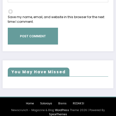
Save my name, email, and website in this browser for the next
time I comment.
You May Have Missed
Home
Soloraya
Bisnis
REDAKSI
Newscrunch - Magazine & Blog
WordPress
Theme 2026 | Powered By
SpiceThemes