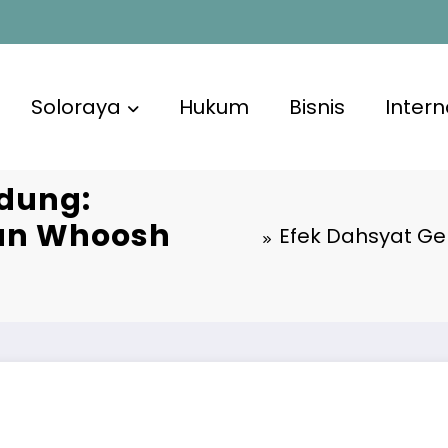
Soloraya
Hukum
Bisnis
Intern
dung:
an Whoosh
Efek Dahsyat G