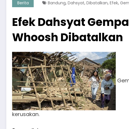
,
,
,
,
Berita
Bandung
Dahsyat
Dibatalkan
Efek
Ge
Efek Dahsyat Gempa
Whoosh Dibatalkan
Gemp
kerusakan.