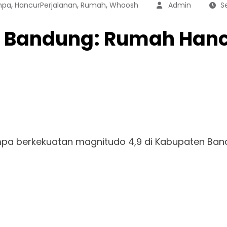
,
,
,
mpa
HancurPerjalanan
Rumah
Whoosh
Admin
S
 Bandung: Rumah Hanc
a berkekuatan magnitudo 4,9 di Kabupaten Band