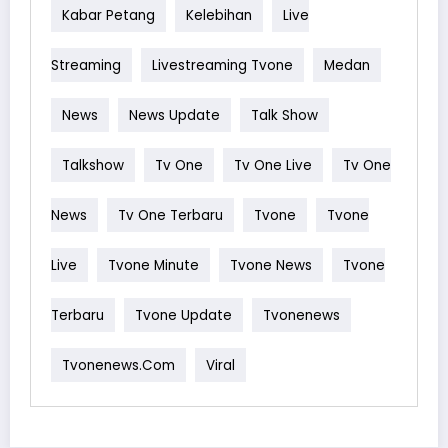
Kabar Petang
Kelebihan
Live
Streaming
Livestreaming Tvone
Medan
News
News Update
Talk Show
Talkshow
Tv One
Tv One Live
Tv One
News
Tv One Terbaru
Tvone
Tvone
Live
Tvone Minute
Tvone News
Tvone
Terbaru
Tvone Update
Tvonenews
Tvonenews.com
Viral