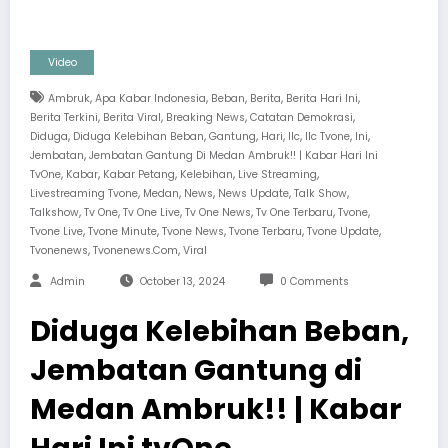
Video
,
,
,
,
,
Ambruk
Apa Kabar Indonesia
Beban
Berita
Berita Hari Ini
,
,
,
,
Berita Terkini
Berita Viral
Breaking News
Catatan Demokrasi
,
,
,
,
,
,
,
Diduga
Diduga Kelebihan Beban
Gantung
Hari
Ilc
Ilc Tvone
Ini
,
Jembatan
Jembatan Gantung Di Medan Ambruk!! | Kabar Hari Ini
,
,
,
,
,
TvOne
Kabar
Kabar Petang
Kelebihan
Live Streaming
,
,
,
,
,
Livestreaming Tvone
Medan
News
News Update
Talk Show
,
,
,
,
,
,
Talkshow
Tv One
Tv One Live
Tv One News
Tv One Terbaru
Tvone
,
,
,
,
,
Tvone Live
Tvone Minute
Tvone News
Tvone Terbaru
Tvone Update
,
,
Tvonenews
Tvonenews.com
Viral
Admin
October 13, 2024
0 Comments
Diduga Kelebihan Beban,
Jembatan Gantung di
Medan Ambruk!! | Kabar