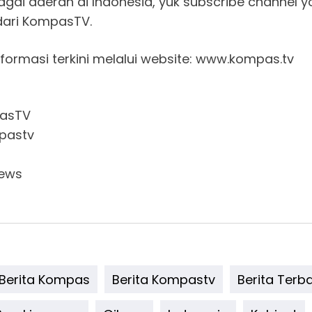
bagai daerah di Indonesia, yuk subscribe channel 
dari KompasTV.
rmasi terkini melalui website: www.kompas.tv
pasTV
pastv
news
Berita Kompas
Berita Kompastv
Berita Terb