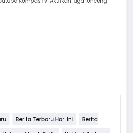
youtube KompasTV. Aktifkan juga lonceng
aru
Berita Terbaru Hari Ini
Berita