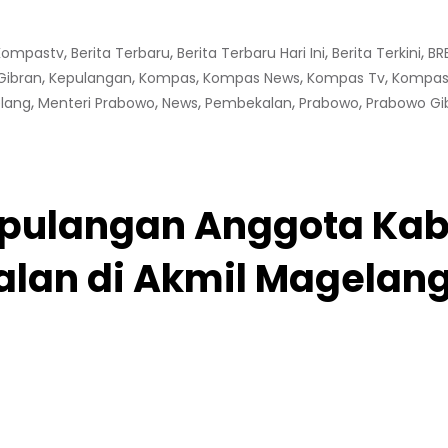
,
,
,
,
 Kompastv
Berita Terbaru
Berita Terbaru Hari Ini
Berita Terkini
BR
,
,
,
,
,
Gibran
Kepulangan
Kompas
Kompas News
Kompas Tv
Kompas 
,
,
,
,
,
lang
Menteri Prabowo
News
Pembekalan
Prabowo
Prabowo Gi
pulangan Anggota Kab
alan di Akmil Magelan