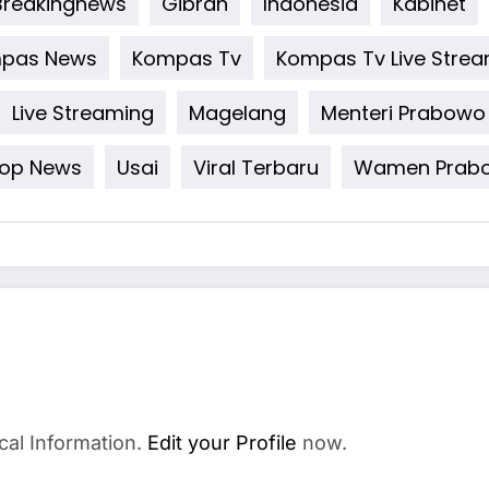
Breakingnews
Gibran
Indonesia
Kabinet
pas News
Kompas Tv
Kompas Tv Live Stre
Live Streaming
Magelang
Menteri Prabowo
op News
Usai
Viral Terbaru
Wamen Prab
cal Information.
Edit your Profile
now.