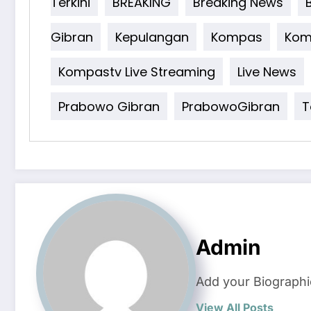
Terkini
BREAKING
Breaking News
Gibran
Kepulangan
Kompas
Kom
Kompastv Live Streaming
Live News
Prabowo Gibran
PrabowoGibran
T
Admin
Add your Biographi
View All Posts