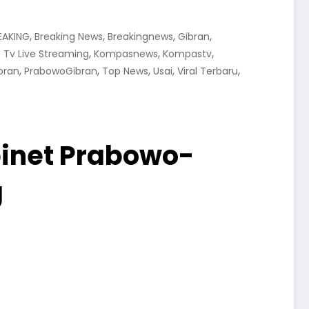
,
,
,
,
EAKING
Breaking News
Breakingnews
Gibran
,
,
,
Tv Live Streaming
Kompasnews
Kompastv
,
,
,
,
,
bran
PrabowoGibran
Top News
Usai
Viral Terbaru
inet Prabowo-
g