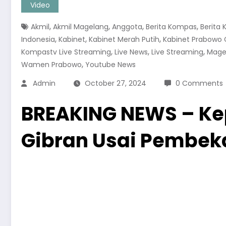
Video
,
,
,
,
Akmil
Akmil Magelang
Anggota
Berita Kompas
Berita
,
,
,
Indonesia
Kabinet
Kabinet Merah Putih
Kabinet Prabowo 
,
,
,
Kompastv Live Streaming
Live News
Live Streaming
Mage
,
Wamen Prabowo
Youtube News
Admin
October 27, 2024
0 Comments
BREAKING NEWS – Ke
Gibran Usai Pembek