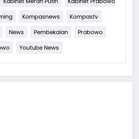
Kabinet Merah Putih
Kabinet Prabowo
aming
Kompasnews
Kompastv
News
Pembekalan
Prabowo
owo
Youtube News