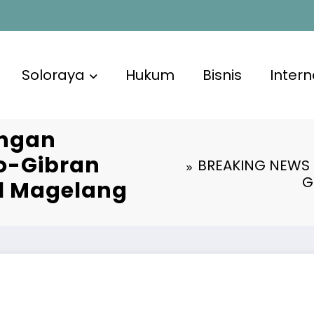
Soloraya
Hukum
Bisnis
Intern
angan
o-Gibran
BREAKING NEWS 
G
l Magelang