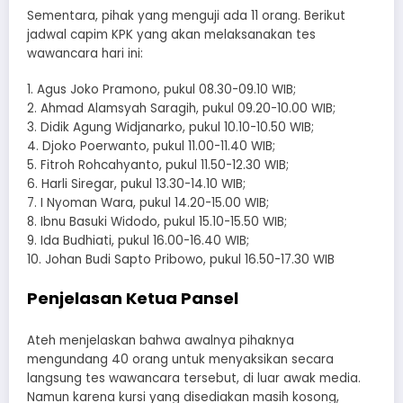
Sementara, pihak yang menguji ada 11 orang. Berikut
jadwal capim KPK yang akan melaksanakan tes
wawancara hari ini:
1. Agus Joko Pramono, pukul 08.30-09.10 WIB;
2. Ahmad Alamsyah Saragih, pukul 09.20-10.00 WIB;
3. Didik Agung Widjanarko, pukul 10.10-10.50 WIB;
4. Djoko Poerwanto, pukul 11.00-11.40 WIB;
5. Fitroh Rohcahyanto, pukul 11.50-12.30 WIB;
6. Harli Siregar, pukul 13.30-14.10 WIB;
7. I Nyoman Wara, pukul 14.20-15.00 WIB;
8. Ibnu Basuki Widodo, pukul 15.10-15.50 WIB;
9. Ida Budhiati, pukul 16.00-16.40 WIB;
10. Johan Budi Sapto Pribowo, pukul 16.50-17.30 WIB
Penjelasan Ketua Pansel
Ateh menjelaskan bahwa awalnya pihaknya
mengundang 40 orang untuk menyaksikan secara
langsung tes wawancara tersebut, di luar awak media.
Namun karena kursi yang disediakan masih kosong,