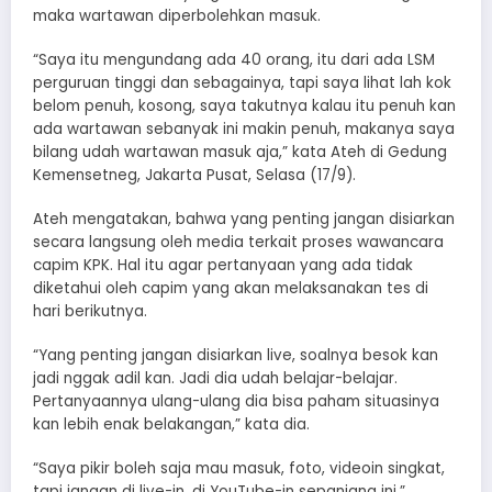
maka wartawan diperbolehkan masuk.
“Saya itu mengundang ada 40 orang, itu dari ada LSM
perguruan tinggi dan sebagainya, tapi saya lihat lah kok
belom penuh, kosong, saya takutnya kalau itu penuh kan
ada wartawan sebanyak ini makin penuh, makanya saya
bilang udah wartawan masuk aja,” kata Ateh di Gedung
Kemensetneg, Jakarta Pusat, Selasa (17/9).
Ateh mengatakan, bahwa yang penting jangan disiarkan
secara langsung oleh media terkait proses wawancara
capim KPK. Hal itu agar pertanyaan yang ada tidak
diketahui oleh capim yang akan melaksanakan tes di
hari berikutnya.
“Yang penting jangan disiarkan live, soalnya besok kan
jadi nggak adil kan. Jadi dia udah belajar-belajar.
Pertanyaannya ulang-ulang dia bisa paham situasinya
kan lebih enak belakangan,” kata dia.
“Saya pikir boleh saja mau masuk, foto, videoin singkat,
tapi jangan di live-in, di YouTube-in sepanjang ini,”