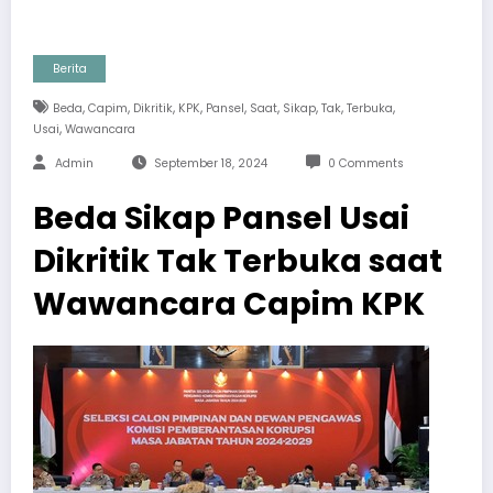
Berita
,
,
,
,
,
,
,
,
,
Beda
Capim
Dikritik
KPK
Pansel
Saat
Sikap
Tak
Terbuka
,
Usai
Wawancara
Admin
September 18, 2024
0 Comments
Beda Sikap Pansel Usai
Dikritik Tak Terbuka saat
Wawancara Capim KPK