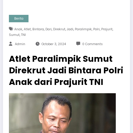
Berita
,
,
,
,
,
,
,
,
,
Anak
Atlet
Bintara
Dari
Direkrut
Jadi
Paralimpik
Polri
Prajurit
,
Sumut
TNI
Admin
October 3, 2024
0 Comments
Atlet Paralimpik Sumut
Direkrut Jadi Bintara Polri
Anak dari Prajurit TNI