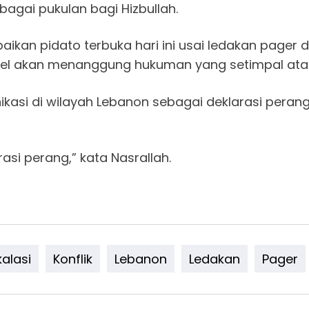
agai pukulan bagi Hizbullah.
ikan pidato terbuka hari ini usai ledakan pager da
el akan menanggung hukuman yang setimpal atas 
ikasi di wilayah Lebanon sebagai deklarasi pera
asi perang,” kata Nasrallah.
kalasi
Konflik
Lebanon
Ledakan
Pager