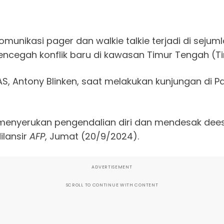
nikasi pager dan walkie talkie terjadi di sejum
ncegah konflik baru di kawasan Timur Tengah (T
AS, Antony Blinken, saat melakukan kunjungan di Par
m menyerukan pengendalian diri dan mendesak dee
ilansir
AFP
, Jumat (20/9/2024).
ADVERTISEMENT
SCROLL TO CONTINUE WITH CONTENT