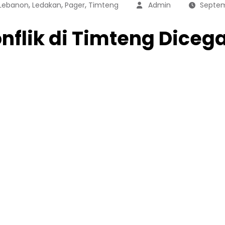
,
,
,
Lebanon
Ledakan
Pager
Timteng
Admin
Septem
onflik di Timteng Diceg