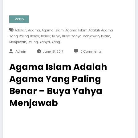
Video
,
,
,
Adalah
Agama
Agama Islam
Agama Islam Adalah Agama
,
,
,
,
,
Yang Paling Benar
Benar
Buya
Buya Yahya Menjawab
Islam
,
,
,
Menjawab
Paling
Yahya
Yang
Admin
June 18, 2017
0 Comments
Agama Islam Adalah
Agama Yang Paling
Benar – Buya Yahya
Menjawab