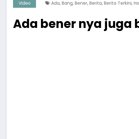
,
,
,
,
,
Video
Ada
Bang
Bener
Berita
Berita Terkini
H
Ada bener nya juga 