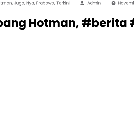
,
,
,
,
otman
Juga
Nya
Prabowo
Terkini
Admin
Novemb
bang Hotman, #berita