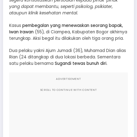
segera konsultasikan persoalan kepada pihak-pihak
yang dapat membantu, seperti psikolog, psikiater,
ataupun klinik kesehatan mental.
Kasus
pembegalan yang menewaskan seorang bapak,
Iwan Irawan
(55), di Ciampea, Kabupaten Bogor akhirnya
terungkap. Aksi begal itu dilakukan oleh tiga orang pria.
Dua pelaku yakni Ajum Jumadi (36), Muhamad Dian alias
Rian (24 ditangkap di dua lokasi berbeda. Sementara
satu pelaku bernama
Sugandi tewas bunuh diri.
ADVERTISEMENT
SCROLL TO CONTINUE WITH CONTENT