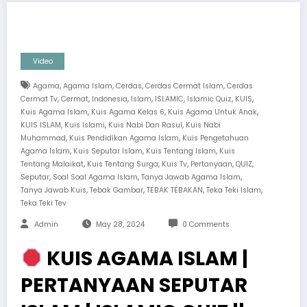
Video
,
,
,
,
Agama
Agama Islam
Cerdas
Cerdas Cermat Islam
Cerdas
,
,
,
,
,
,
,
Cermat Tv
Cermat
Indonesia
Islam
ISLAMIC
Islamic Quiz
KUIS
,
,
,
Kuis Agama Islam
Kuis Agama Kelas 6
Kuis Agama Untuk Anak
,
,
,
KUIS ISLAM
Kuis Islami
Kuis Nabi Dan Rasul
Kuis Nabi
,
,
Muhammad
Kuis Pendidikan Agama Islam
Kuis Pengetahuan
,
,
,
Agama Islam
Kuis Seputar Islam
Kuis Tentang Islam
Kuis
,
,
,
,
,
Tentang Malaikat
Kuis Tentang Surga
Kuis Tv
Pertanyaan
QUIZ
,
,
,
Seputar
Soal Soal Agama Islam
Tanya Jawab Agama Islam
,
,
,
,
Tanya Jawab Kuis
Tebak Gambar
TEBAK TEBAKAN
Teka Teki Islam
Teka Teki Tev
Admin
May 28, 2024
0 Comments
KUIS AGAMA ISLAM |
PERTANYAAN SEPUTAR