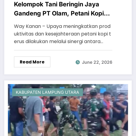
Kelompok Tani Beringin Jaya
Gandeng PT Olam, Petani Kopi
Menanga Siamang Dapat
Way Kanan – Upaya meningkatkan prod
Edukasi dan Premium 2026
uktivitas dan kesejahteraan petani kopi t
erus dilakukan melalui sinergi antara…
Read More
June 22, 2026
KABUPATEN LAMPUNG UTARA