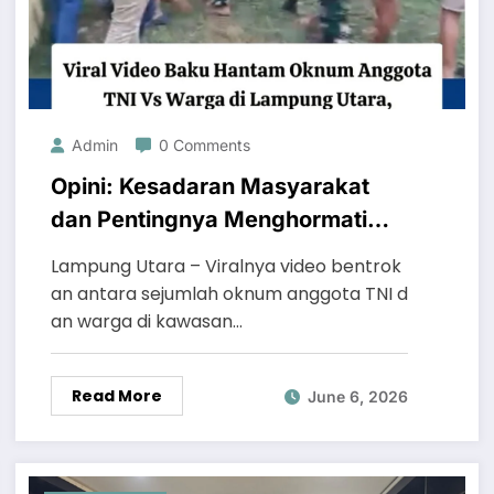
Admin
0 Comments
Opini: Kesadaran Masyarakat
dan Pentingnya Menghormati
Teguran Demi Menjaga
Lampung Utara – Viralnya video bentrok
Ketertiban
an antara sejumlah oknum anggota TNI d
an warga di kawasan…
Read More
June 6, 2026