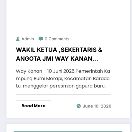
Admin
0 Comments
WAKIL KETUA ,SEKERTARIS &
ANGOTA JMI WAY KANAN
HADIRI PERESMIAN GAPURA
Way Kanan – 10 Juni 2026,Pemerintah Ka
DUSUN 01 BUMI MERAPI
mpung Bumi Merapi, Kecamatan Barada
tu, menggelar peresmian gapura baru…
Read More
June 10, 2026