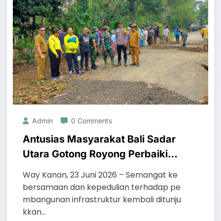
Admin
0 Comments
Antusias Masyarakat Bali Sadar
Utara Gotong Royong Perbaiki
Jalan BBC Bersama TNI, Polri
Way Kanan, 23 Juni 2026 – Semangat ke
dan Pemerintah Daerah
bersamaan dan kepedulian terhadap pe
mbangunan infrastruktur kembali ditunju
kkan…