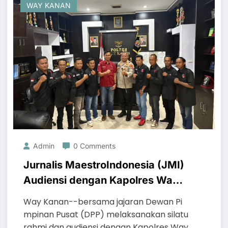
WAY KANAN
Admin
0 Comments
Jurnalis MaestroIndonesia (JMI)
Audiensi dengan Kapolres Way
Kanan, Perkuat Sinergi Media
Way Kanan--bersama jajaran Dewan Pi
dan Kepolisian.
mpinan Pusat (DPP) melaksanakan silatu
rahmi dan audiensi dengan Kapolres Way