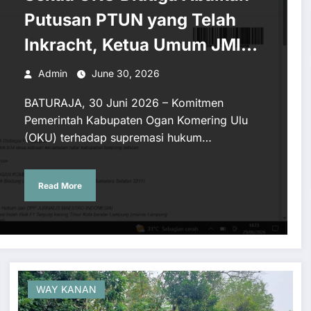
Putusan PTUN yang Telah
Inkracht, Ketua Umum JMI:
“Tamparan Keras bagi
Admin
June 30, 2026
Supremasi Hukum dan Good
BATURAJA, 30 Juni 2026 – Komitmen
Governance”
Pemerintah Kabupaten Ogan Komering Ulu
(OKU) terhadap supremasi hukum…
Read More
WAY KANAN