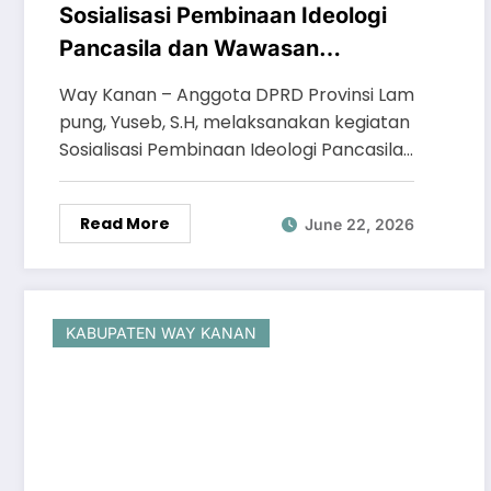
Sosialisasi Pembinaan Ideologi
Pancasila dan Wawasan
Kebangsaan di Menanga
Way Kanan – Anggota DPRD Provinsi Lam
Siamang, Yuseb, S.H Ajak
pung, Yuseb, S.H, melaksanakan kegiatan
Masyarakat Perkuat Persatuan
Sosialisasi Pembinaan Ideologi Pancasila…
Read More
June 22, 2026
KABUPATEN WAY KANAN